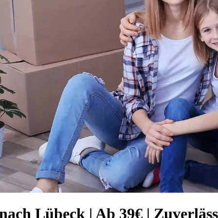
ach Lübeck | Ab 39€ | Zuverläs