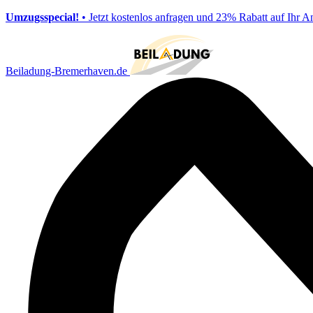
Umzugsspecial!
• Jetzt kostenlos anfragen und 23% Rabatt auf Ihr A
Beiladung-Bremerhaven.de